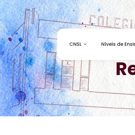
CNSL
Níveis de Ens
R