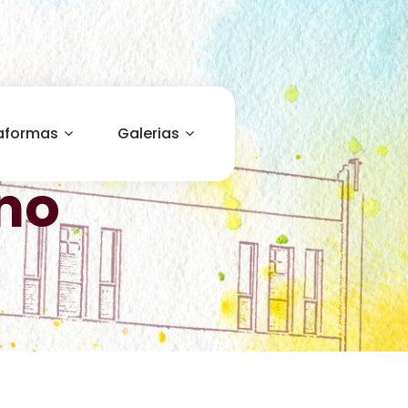
aformas
Galerias
no