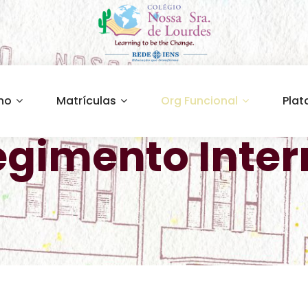
ino
Matrículas
Org Funcional
Plat
egimento Inter