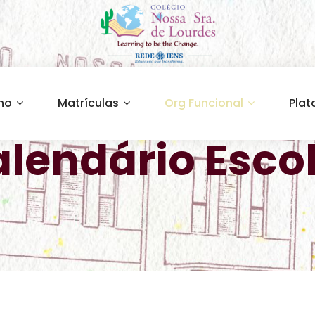
ino
Matrículas
Org Funcional
Plat
lendário Esco