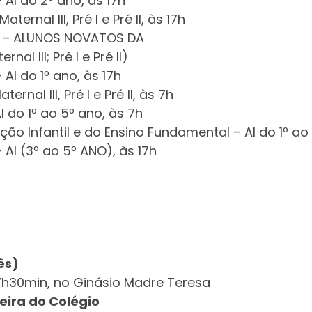
 AI do 2º ano, às 17h
Maternal III, Pré I e Pré II, às 17h
10h – ALUNOS NOVATOS DA
al III; Pré I e Pré II)
AI do 1º ano, às 17h
ernal III, Pré I e Pré II, às 7h
 do 1º ao 5º ano, às 7h
ção Infantil e do Ensino Fundamental – AI do 1º ao
 AI (3º ao 5º ANO), às 17h
ês)
 17h30min, no Ginásio Madre Teresa
eira do Colégio