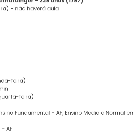
erhardinger – 229 anos (1797)
ira) – não haverá aula
nda-feira)
min
quarta-feira)
Ensino Fundamental – AF, Ensino Médio e Normal e
 – AF