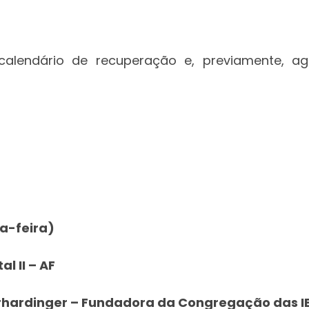
alendário de recuperação e, previamente, a
ta-feira)
l II – AF
erhardinger – Fundadora da Congregação das I