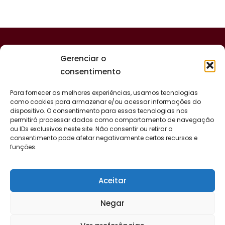
Gerenciar o
consentimento
Para fornecer as melhores experiências, usamos tecnologias
como cookies para armazenar e/ou acessar informações do
dispositivo. O consentimento para essas tecnologias nos
permitirá processar dados como comportamento de navegação
ou IDs exclusivos neste site. Não consentir ou retirar o
consentimento pode afetar negativamente certos recursos e
funções.
Aceitar
Negar