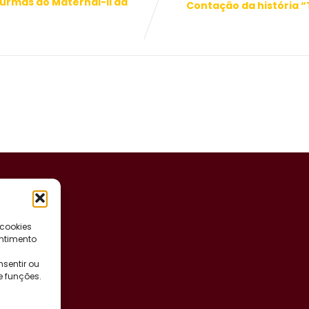
Turmas do Maternal-II da
Contação da história “
 cookies
ntimento
sentir ou
e funções.