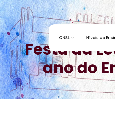
CNSL
Níveis de Ens
Festa da Le
ano do E