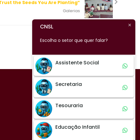
Trust the Seeds You Are Planting”
Galerias
CNSL
Escolha o setor que quer falar?
Assistente Social
Secretaria
Tesouraria
Educação Infantil