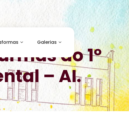
aformas
Galerias
Turmas do 1º
tal – AI.