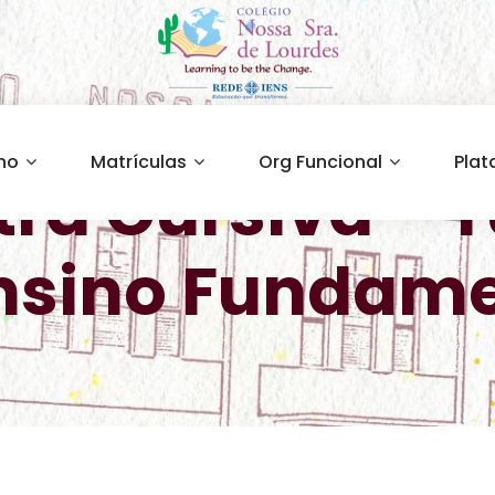
ino
Matrículas
Org Funcional
Plat
tra Cursiva – 
nsino Fundamen