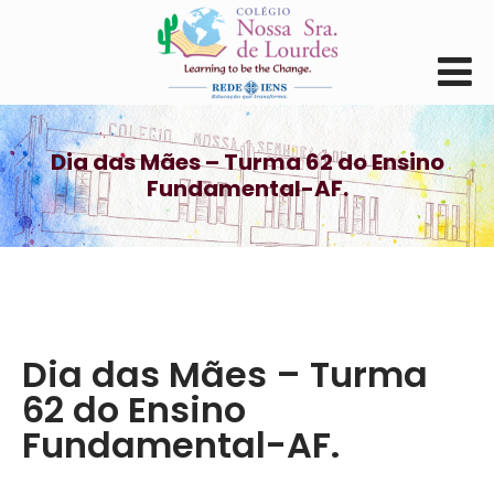
Dia das Mães – Turma 62 do Ensino
Fundamental-AF.
Dia das Mães – Turma
62 do Ensino
Fundamental-AF.