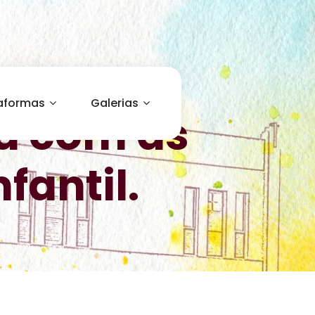
aformas
Galerias
a com as
fantil.