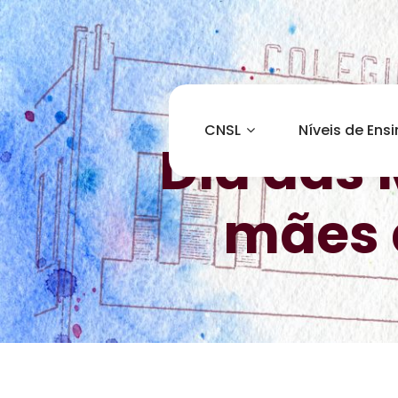
CNSL
Níveis de Ens
Dia das
mães d