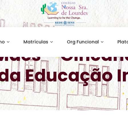
ino
Matrículas
Org Funcional
Plat
 Mães – Gincan
a Educação In